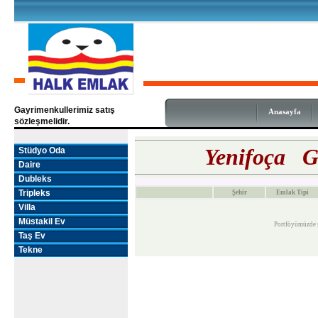
Gayrimenkullerimiz satış
Anasayfa
sözleşmelidir.
Yenifoça G
Stüdyo Oda
Daire
Dubleks
Tripleks
Şehir
Emlak Tipi
Villa
Müstakil Ev
Portföyümüzde 
Taş Ev
Tekne